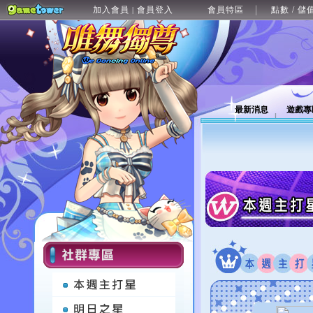
加入會員
會員登入
會員特區
點數 / 儲
|
最新消息
遊戲專