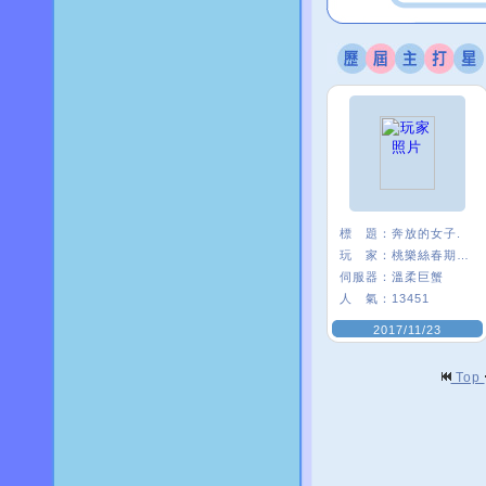
標 題：
奔放的女子.
玩 家：
桃樂絲春期ι﹑
伺服器：
溫柔巨蟹
人 氣：
13451
2017/11/23
Top