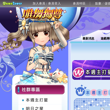
加入會員
會員登入
會員特區
點數 / 儲
|
最新消息
遊戲專