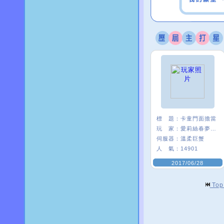
標 題：
卡童門面擔當
玩 家：
愛莉絲春夢ι﹑
伺服器：
溫柔巨蟹
人 氣：
14901
2017/06/28
To