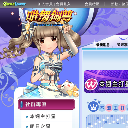
加入會員
會員登入
會員特區
點數 / 儲
|
最新消息
遊戲專