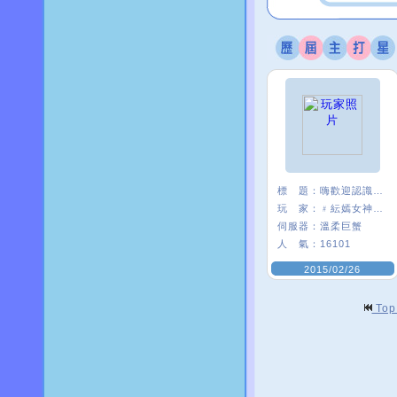
標 題：
嗨歡迎認識，你好
玩 家：
﹟紜嫣女神δ﹒
伺服器：
溫柔巨蟹
人 氣：
16101
2015/02/26
To