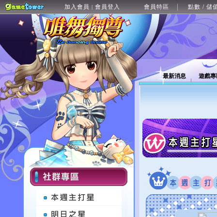
加入會員
會員登入
會員特區
點數 / 儲
|
最新消息
遊戲專