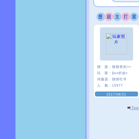
標 題：
無聊來的><
玩 家：
βκ≠奷娮τ
伺服器：
熱情牡羊
人 氣：
15977
2017/08/31
To