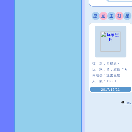
標 題：
無標題~
玩 家：
〥﹑虞姬〞★
伺服器：
溫柔巨蟹
人 氣：
12881
2017/12/21
To