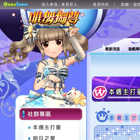
加入會員
會員登入
會員特區
點數 / 儲
|
最新消息
遊戲專