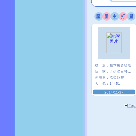
標 題：
根本氣質哈哈
玩 家：
﹟伊諾女神δ﹒
伺服器：
溫柔巨蟹
人 氣：
14451
2014/11/27
To