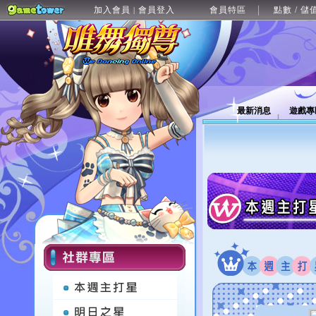
加入會員
會員登入
會員特區
點數 / 儲
|
最新消息
遊戲專