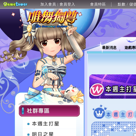
加入會員
會員登入
會員特區
點數 / 儲
|
最新消息
遊戲專