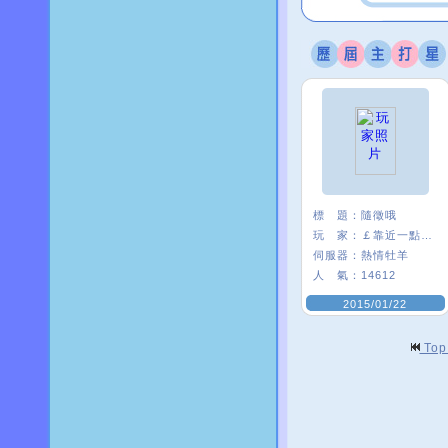
標 題：
隨徵哦
玩 家：
￡靠近一點°啾
伺服器：
熱情牡羊
人 氣：
14612
2015/01/22
To