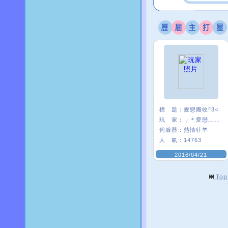
標 題：
愛戀團收^3<
玩 家：
╭＊愛戀﹏米〃
伺服器：
熱情牡羊
人 氣：
14763
2016/04/21
To