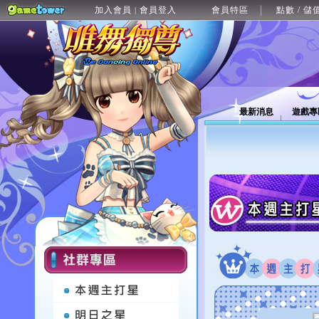
加入會員
會員登入
會員特區
點數 / 儲
|
最新消息
遊戲專