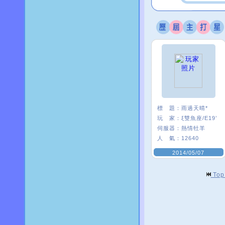
標 題：
雨過天晴*
玩 家：
ξ雙魚座/E19’
伺服器：
熱情牡羊
人 氣：
12640
2014/05/07
To