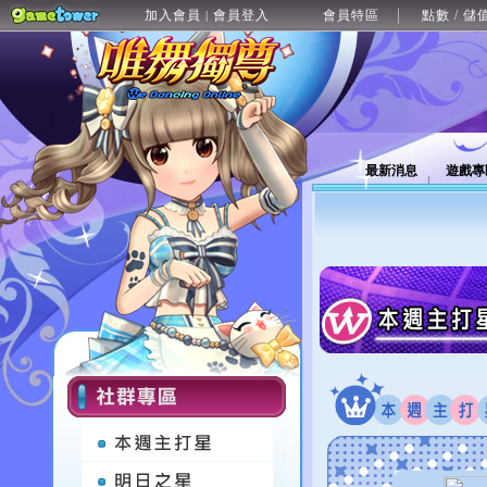
加入會員
會員登入
會員特區
點數 / 儲
|
最新消息
遊戲專