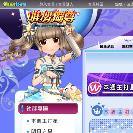
加入會員
會員登入
會員特區
點數 / 儲
|
最新消息
遊戲專