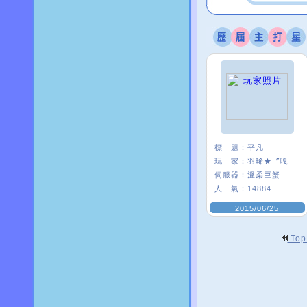
標 題：
平凡
玩 家：
羽晞★〞嘎
伺服器：
溫柔巨蟹
人 氣：
14884
2015/06/25
To