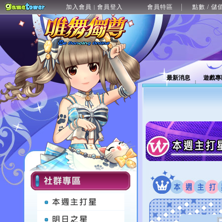
加入會員
會員登入
會員特區
點數 / 儲
|
最新消息
遊戲專