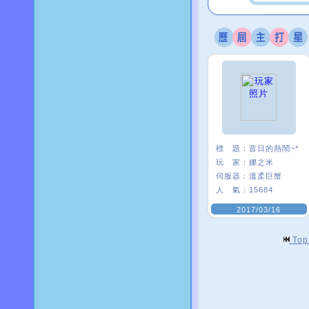
標 題：
昔日的熱鬧~*
玩 家：
娜之米
伺服器：
溫柔巨蟹
人 氣：
15684
2017/03/16
To