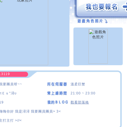
13119
我要團員呀~~
溫柔巨蟹
πＥｓ°潯υ
21:00 ~ 23:00
19
觀看部落格
嗨嗨你好 我是潯潯 我要團員團員> 3<
主打主打 >//<