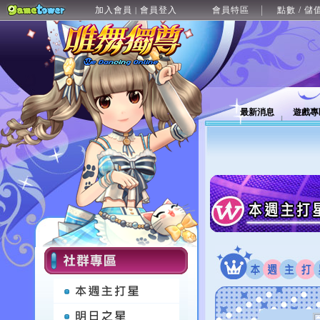
加入會員
會員登入
會員特區
點數 / 儲
|
最新消息
遊戲專