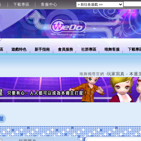
值
下載專區
客服中心
區
遊戲特色
新手指南
會員服務
社群專區
唯舞客服
下載專
‧玩家寫真 - 本週
唯舞獨尊官網