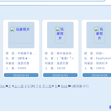
標 題：
半夜睡不著發一個
標 題：
兩年後的回鍋ww
標 題：
回歸～
玩 家：
ξ網美★╮
玩 家：
ξ〝蔓蔓τ〞☆
玩 家：
Epiphyllu
伺服器：
溫柔巨蟹
伺服器：
溫柔巨蟹
伺服器：
熱情牡羊
人 氣：
19995
人 氣：
18236
人 氣：
19615
2018/11/14
2018/11/01
2018/10/25
Top
5
上一頁
4
5
[6]
7
8
下一頁
5
End
(總頁數:67)