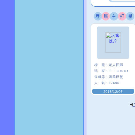
標 題：
老人回歸
玩 家：
Ｐｌｕｍｅτ
伺服器：
溫柔巨蟹
人 氣：
17696
2018/12/06