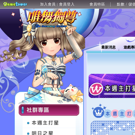
加入會員
會員登入
會員特區
點數 / 儲
|
最新消息
遊戲專