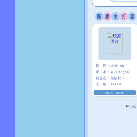
標 題：
純網chu.
玩 家：
★╮Dragon╯乜
伺服器：
熱情牡羊
人 氣：
14474
2015/04/30
To