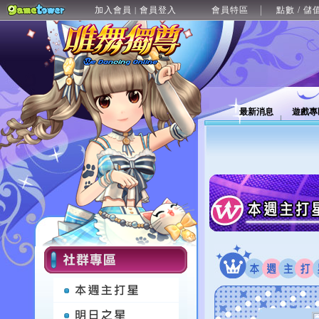
加入會員
會員登入
會員特區
點數 / 儲
|
最新消息
遊戲專