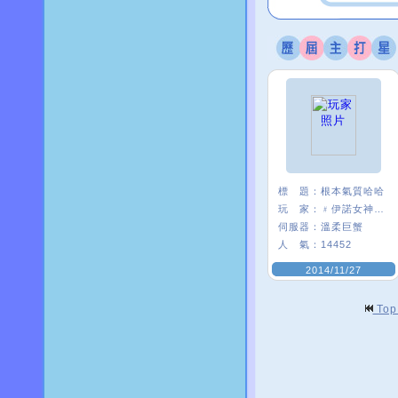
標 題：
根本氣質哈哈
玩 家：
﹟伊諾女神δ﹒
伺服器：
溫柔巨蟹
人 氣：
14452
2014/11/27
To