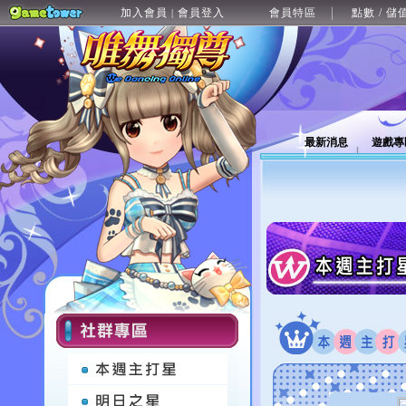
加入會員
會員登入
會員特區
點數 / 儲
|
最新消息
遊戲專