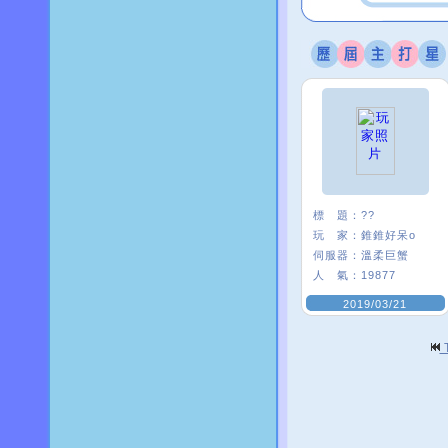
標 題：
??
玩 家：
錐錐好呆o
伺服器：
溫柔巨蟹
人 氣：
19877
2019/03/21