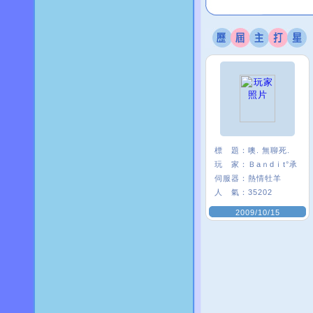
標 題：
噢. 無聊死.
玩 家：
Ｂaｎdｉt°承
伺服器：
熱情牡羊
人 氣：
35202
2009/10/15