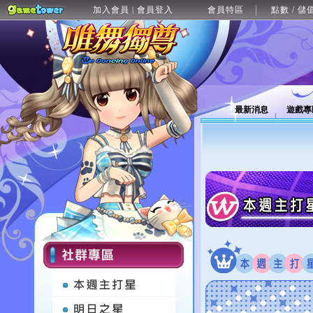
加入會員
會員登入
會員特區
點數 / 儲
|
最新消息
遊戲專