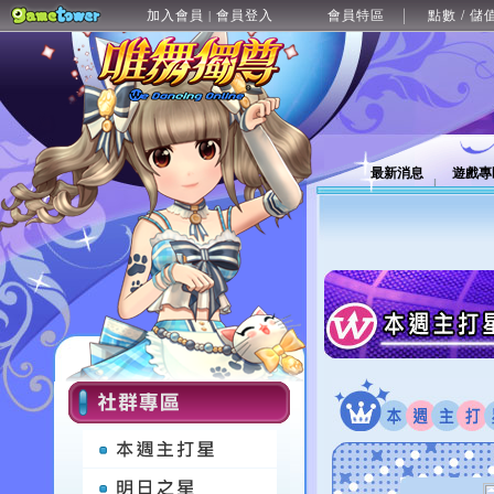
加入會員
會員登入
會員特區
點數 / 儲
|
最新消息
遊戲專