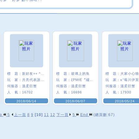
標 題：
新好友++ ^0^
標 題：
玻璃上的魚
標 題：
玩 家：
月亮代表誰心﹑
玩 家：
ξPMIE〞綴圓Q
玩 家：
κ°莓川伊芙
伺服器：
溫柔巨蟹
伺服器：
溫柔巨蟹
伺服器：
溫柔巨蟹
人 氣：
16702
人 氣：
16696
人 氣：
17930
2018/06/14
2018/06/07
2018/05/24
op
5
上一頁
8
9
[10]
11
12
下一頁
5
End
(總頁數:67)