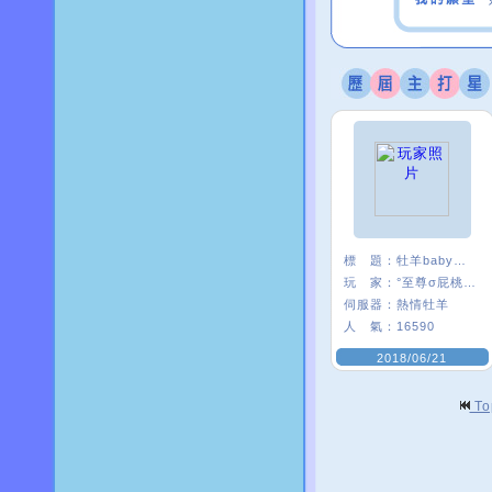
標 題：
牡羊baby嗨起來
玩 家：
°至尊σ屁桃﹑
伺服器：
熱情牡羊
人 氣：
16590
2018/06/21
T