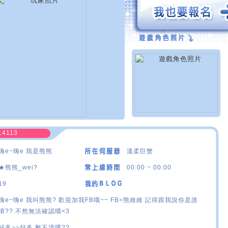
14113
嗨e~嗨e 我是熊熊
溫柔巨蟹
★熊熊_wei?
00:00 ~ 00:00
19
嗨e~嗨e 我叫熊熊? 歡迎加我FB哦~~ FB=熊維維 記得跟我說你是誰
唷?? 不然無法確認哦<3
好多~~好多 數不清哩??