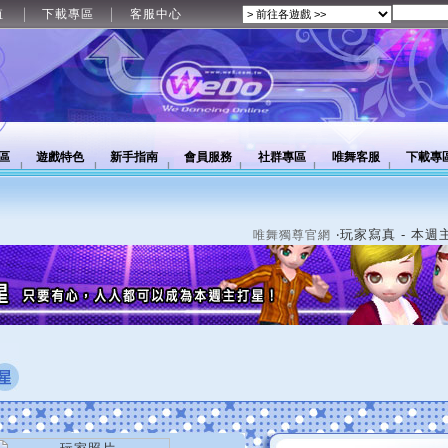
值
下載專區
客服中心
區
遊戲特色
新手指南
會員服務
社群專區
唯舞客服
下載專
‧玩家寫真 - 本週
唯舞獨尊官網