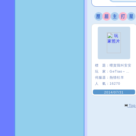
標 題：
哩賀我叫安安
玩 家：
GeTiao﹡安安¯
伺服器：
熱情牡羊
人 氣：
16270
2014/07/31
To