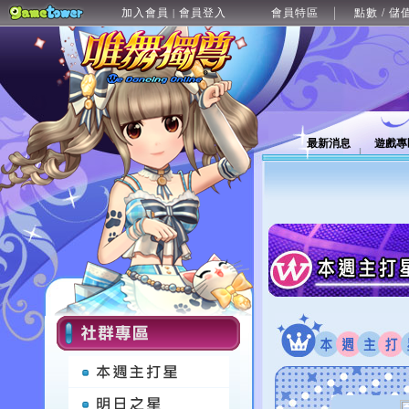
加入會員
會員登入
會員特區
點數 / 儲
|
最新消息
遊戲專