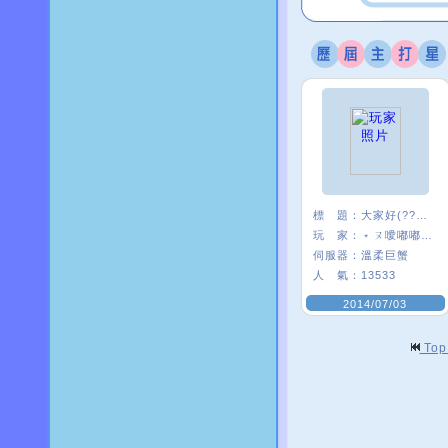
標 題：
大家好(?????)
玩 家：
﹡ㄡ噯嘟嘟貓﹑
伺服器：
溫柔巨蟹
人 氣：
13533
2014/07/03
To