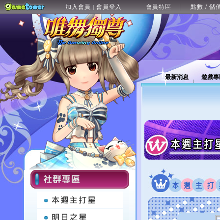
加入會員
會員登入
會員特區
點數 / 儲
|
最新消息
遊戲專