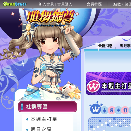
加入會員
會員登入
會員特區
點數 / 儲
|
最新消息
遊戲專