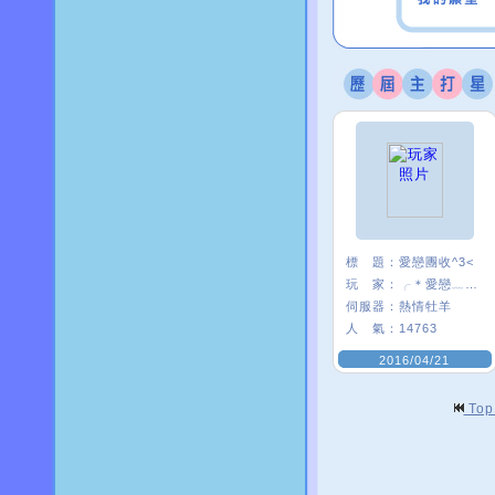
標 題：
愛戀團收^3<
玩 家：
╭＊愛戀﹏米〃
伺服器：
熱情牡羊
人 氣：
14763
2016/04/21
To