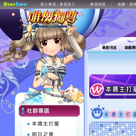
加入會員
會員登入
會員特區
點數 / 儲
|
最新消息
遊戲專