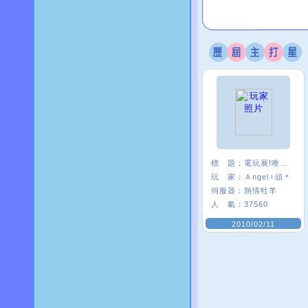
標 題：
電玩展!唯舞好棒ＸＤ
玩 家：
Ａngel♀頑＊
伺服器：
熱情牡羊
人 氣：
37560
2010/02/11