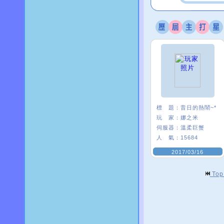
標 題：
昔日的熱鬧~*
玩 家：
娜之米
伺服器：
溫柔巨蟹
人 氣：
15684
2017/03/16
To