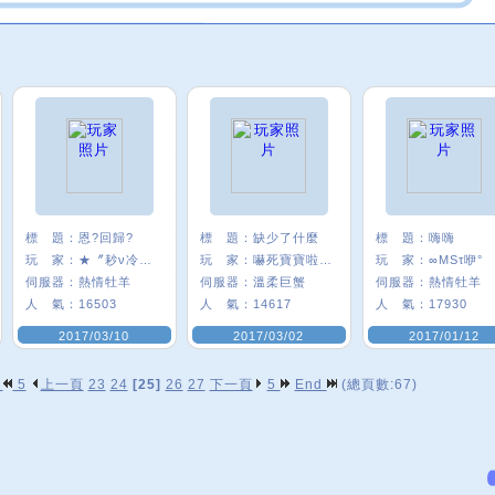
標 題：
恩?回歸?
標 題：
缺少了什麼
標 題：
嗨嗨
玩 家：
★〞耖ν冷悠σ
玩 家：
嚇死寶寶啦ι﹑
玩 家：
∞MSτ咿°
伺服器：
熱情牡羊
伺服器：
溫柔巨蟹
伺服器：
熱情牡羊
人 氣：
16503
人 氣：
14617
人 氣：
17930
2017/03/10
2017/03/02
2017/01/12
p
5
上一頁
23
24
[25]
26
27
下一頁
5
End
(總頁數:67)