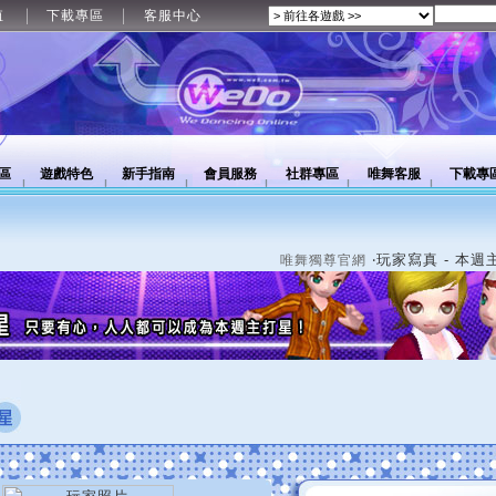
值
下載專區
客服中心
區
遊戲特色
新手指南
會員服務
社群專區
唯舞客服
下載專
‧玩家寫真 - 本週
唯舞獨尊官網