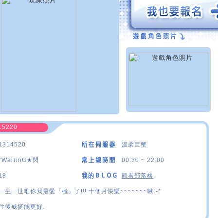
15220
1314520
溫柔巨蟹
°WaiτinG★閃
00:30 ~ 22:00
18
觀看部落格
一生一世唯你我最愛『極』了!!! 十個月快樂~~~~~~~啾:-*
往後威挺能更好.