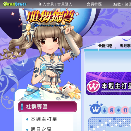
加入會員
會員登入
會員特區
點數 / 儲
|
最新消息
遊戲專