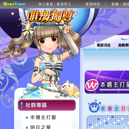
加入會員
會員登入
會員特區
點數 / 儲
|
最新消息
遊戲專