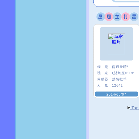
標 題：
雨過天晴*
玩 家：
ξ雙魚座/E19’
伺服器：
熱情牡羊
人 氣：
12641
2014/05/07
To