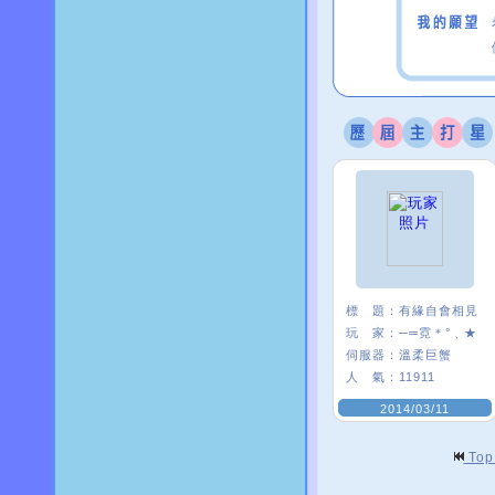
標 題：
有緣自會相見
玩 家：
─═霓＊°﹑★
伺服器：
溫柔巨蟹
人 氣：
11911
2014/03/11
To