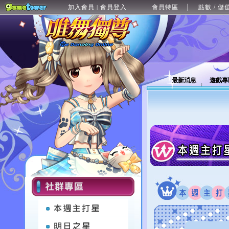
加入會員
會員登入
會員特區
點數 / 儲
|
最新消息
遊戲專