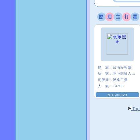
標 題：
台南好相處.
玩 家：
毛毛想榦人家〥
伺服器：
溫柔巨蟹
人 氣：
14208
2016/06/23
To