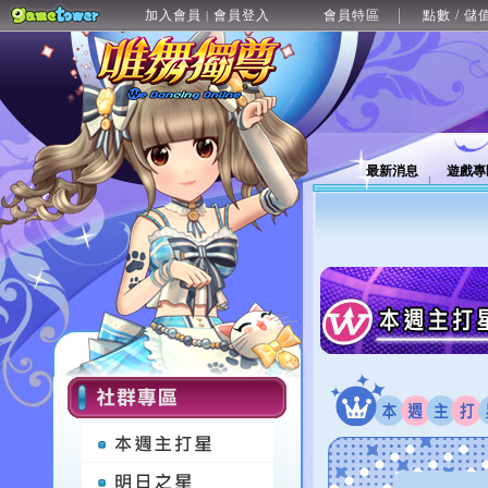
加入會員
會員登入
會員特區
點數 / 儲
|
最新消息
遊戲專