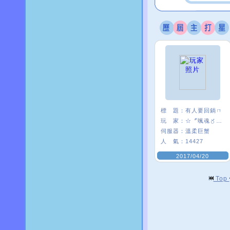
標 題：
有人要回鍋ㄇ
玩 家：
☆〞颯魂〥筑兒
伺服器：
溫柔巨蟹
人 氣：
14427
2017/04/20
Top