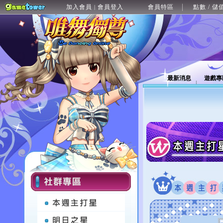
加入會員
會員登入
會員特區
點數 / 儲
|
最新消息
遊戲專