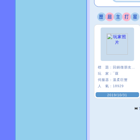
標 題：
回鍋徵朋友<3
玩 家：
¯罧
伺服器：
溫柔巨蟹
人 氣：
18929
2019/10/31