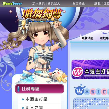
加入會員
會員登入
會員特區
點數 / 儲
|
最新消息
遊戲專