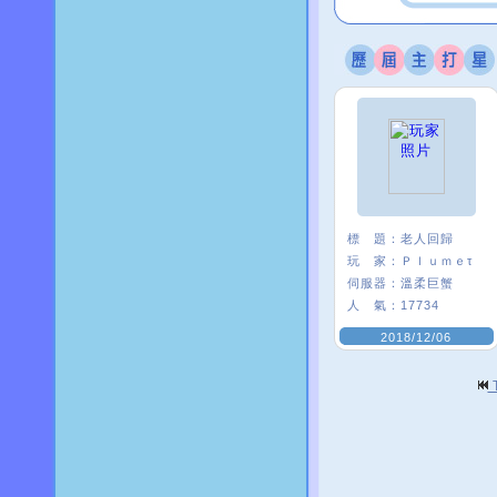
標 題：
老人回歸
玩 家：
Ｐｌｕｍｅτ
伺服器：
溫柔巨蟹
人 氣：
17734
2018/12/06