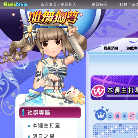
加入會員
會員登入
會員特區
點數 / 儲
|
最新消息
遊戲專