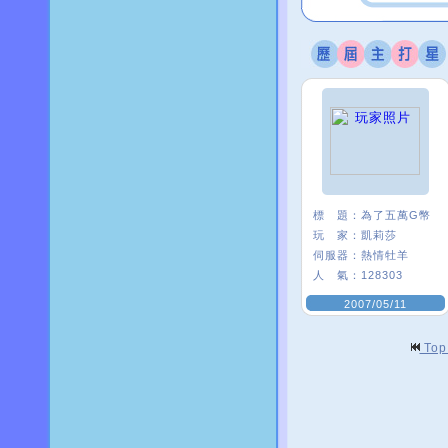
標 題：
為了五萬G幣
玩 家：
凱莉莎
伺服器：
熱情牡羊
人 氣：
128303
2007/05/11
To