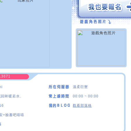
13671
hi
溫柔巨蟹
ξ回眸暖若水、
00:00 ~ 00:00
16
觀看部落格
安+臉書吧嘻嘻
$