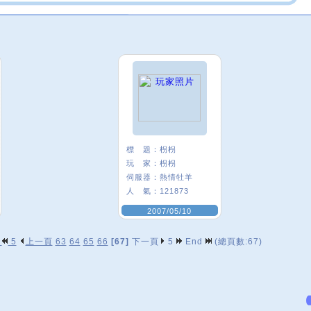
標 題：
枴枴
玩 家：
枴枴
伺服器：
熱情牡羊
人 氣：
121873
2007/05/10
p
5
上一頁
63
64
65
66
[67]
下一頁
5
End
(總頁數:67)