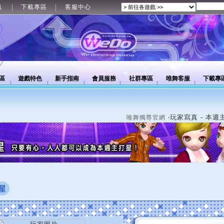
值
下載專區
客服中心
區
遊戲特色
新手指南
會員服務
社群專區
唯舞客服
下載專
‧玩家寫真 - 本週
唯舞獨尊官網