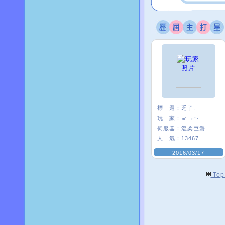
標 題：
乏了.
玩 家：
㎡_㎡·
伺服器：
溫柔巨蟹
人 氣：
13467
2016/03/17
To