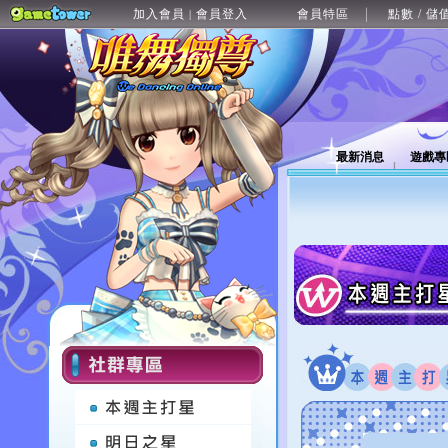
加入會員
會員登入
會員特區
點數 / 儲
|
最新消息
遊戲專