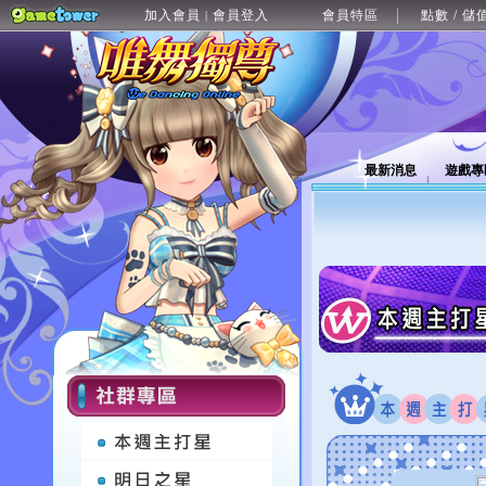
加入會員
會員登入
會員特區
點數 / 儲
|
最新消息
遊戲專