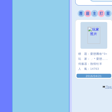
標 題：
愛戀團收^3<
玩 家：
╭＊愛戀﹏米〃
伺服器：
熱情牡羊
人 氣：
14763
2016/04/21
To