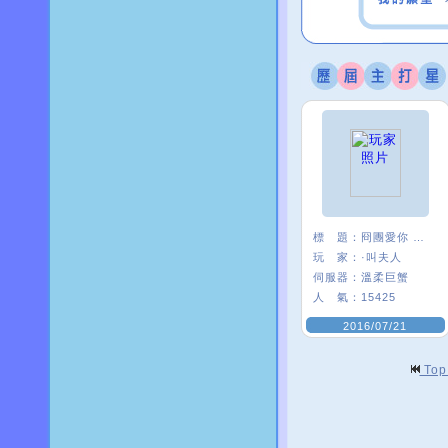
標 題：
冏團愛你 ＜３
玩 家：
·叫夫人
伺服器：
溫柔巨蟹
人 氣：
15425
2016/07/21
To