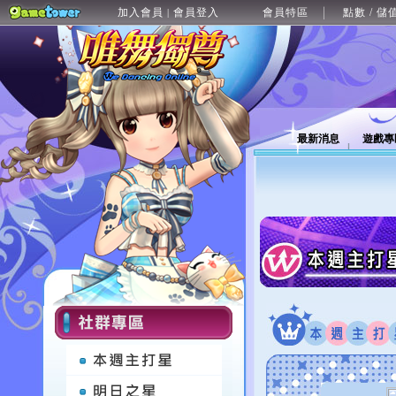
加入會員
會員登入
會員特區
點數 / 儲
|
最新消息
遊戲專