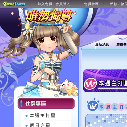
加入會員
會員登入
會員特區
點數 / 儲
|
最新消息
遊戲專