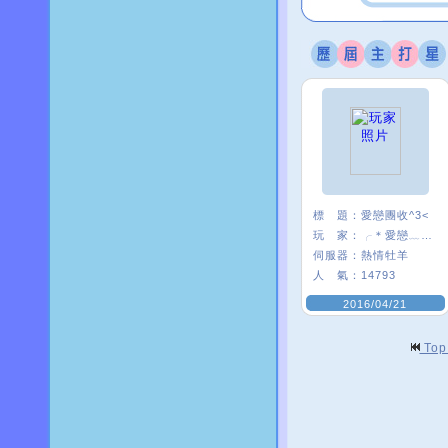
標 題：
愛戀團收^3<
玩 家：
╭＊愛戀﹏米〃
伺服器：
熱情牡羊
人 氣：
14793
2016/04/21
To