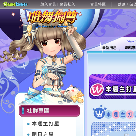
加入會員
會員登入
會員特區
點數 / 儲
|
最新消息
遊戲專