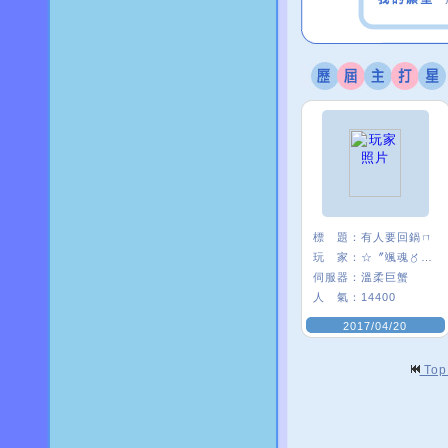
標 題：
有人要回鍋ㄇ
玩 家：
☆〞颯魂〥筑兒
伺服器：
溫柔巨蟹
人 氣：
14400
2017/04/20
To