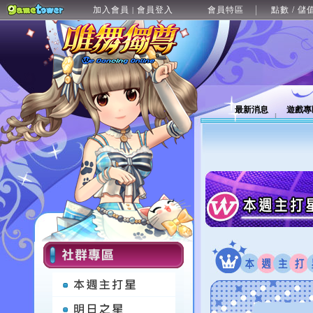
加入會員
會員登入
會員特區
點數 / 儲
|
最新消息
遊戲專