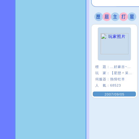
標 題：
﹏好麻吉~~我×
玩 家：
【星戀〃呆』娃
伺服器：
熱情牡羊
人 氣：
68523
2007/09/05