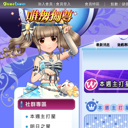
加入會員
會員登入
會員特區
點數 / 儲
|
最新消息
遊戲專