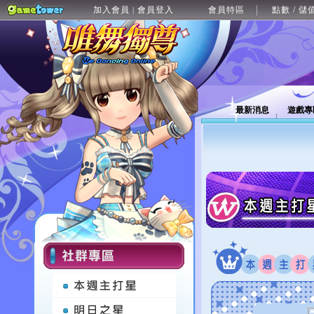
加入會員
會員登入
會員特區
點數 / 儲
|
最新消息
遊戲專