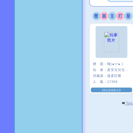
標 題：
嗨(●‘ε’● )
玩 家：
柔安兒兒兒兒’
伺服器：
溫柔巨蟹
人 氣：
17369
2013/06/13
To