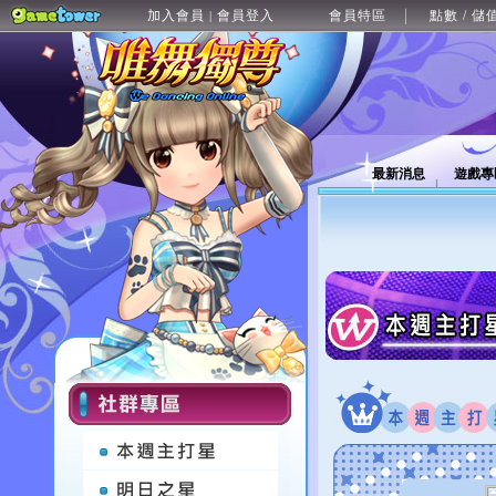
加入會員
會員登入
會員特區
點數 / 儲
|
最新消息
遊戲專