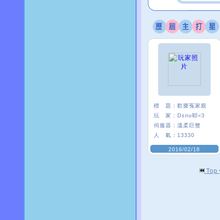
標 題：
歡樂冤家親
玩 家：
Dsnυ耶<3
伺服器：
溫柔巨蟹
人 氣：
13330
2016/02/18
Top