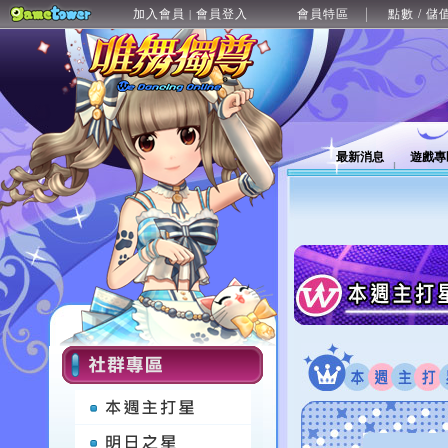
加入會員
會員登入
會員特區
點數 / 儲
|
最新消息
遊戲專