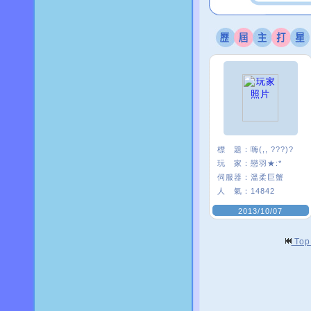
標 題：
嗨(,, ???)?
玩 家：
戀羽★:*
伺服器：
溫柔巨蟹
人 氣：
14842
2013/10/07
To