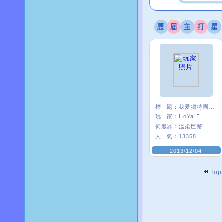
標 題：
我愛獨特團 :3
玩 家：
HoYa〞
伺服器：
溫柔巨蟹
人 氣：
13358
2013/12/04
To