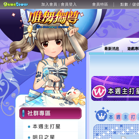
加入會員
會員登入
會員特區
點數 / 儲
|
最新消息
遊戲專