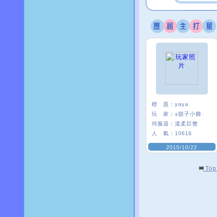
標 題：
yaya
玩 家：
±鬍子小雞·
伺服器：
溫柔巨蟹
人 氣：
10616
2015/10/22
To