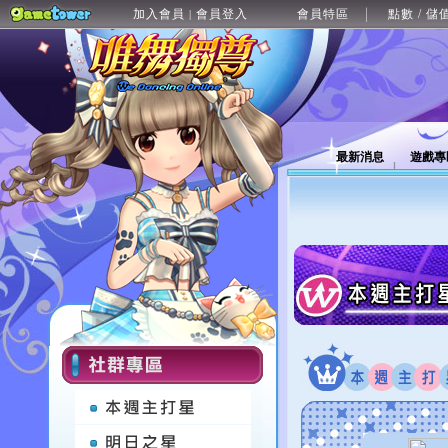
加入會員
會員登入
會員特區
點數 / 儲
|
最新消息
遊戲專