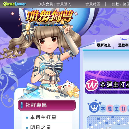
加入會員
會員登入
會員特區
點數 / 儲
|
最新消息
遊戲專