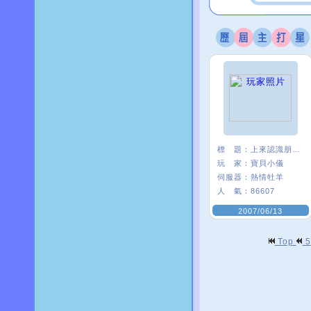
標 題：
上來認識朋友練舞的
玩 家：
寶貝小儀
伺服器：
熱情牡羊
人 氣：
86607
2007/06/13
Top
5