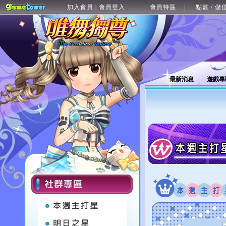
加入會員
會員登入
會員特區
點數 / 儲
|
最新消息
遊戲專