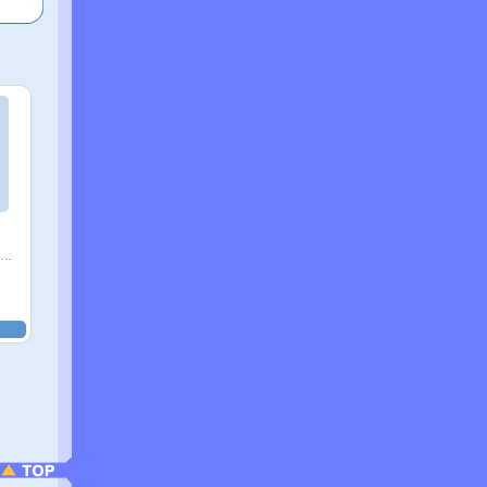
﹟茗若女神δ﹒