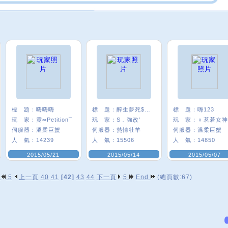
標 題：
嗨嗨嗨
標 題：
醉生夢死$收ㄛ?
標 題：
嗨123
玩 家：
霓∞Petition¯
玩 家：
S﹒強改’
玩 家：
伺服器：
溫柔巨蟹
伺服器：
熱情牡羊
伺服器：
溫柔巨蟹
人 氣：
14239
人 氣：
15506
人 氣：
14850
2015/05/21
2015/05/14
2015/05/07
p
5
上一頁
40
41
[42]
43
44
下一頁
5
End
(總頁數:67)