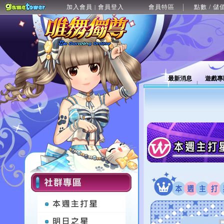
加入會員
會員登入
會員特區
點數 / 儲
|
最新消息
遊戲專