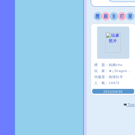
標 題：
純網chu.
玩 家：
★╮Dragon╯乜
伺服器：
熱情牡羊
人 氣：
14473
2015/04/30
To