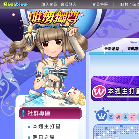
加入會員
會員登入
會員特區
點數 / 儲
|
最新消息
遊戲專