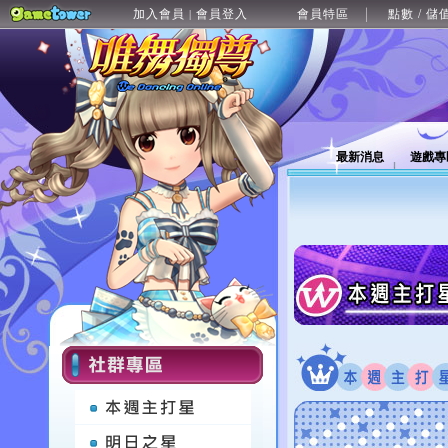
加入會員
會員登入
會員特區
點數 / 儲
|
最新消息
遊戲專