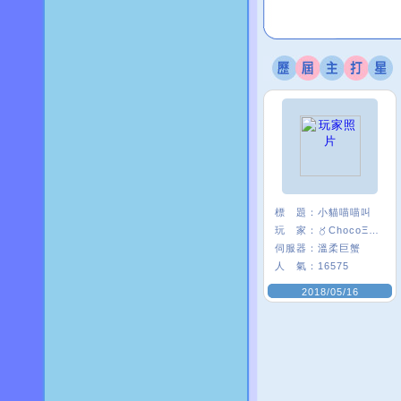
標 題：
小貓喵喵叫
玩 家：
〥ChocoΞ貘妡
伺服器：
溫柔巨蟹
人 氣：
16575
2018/05/16