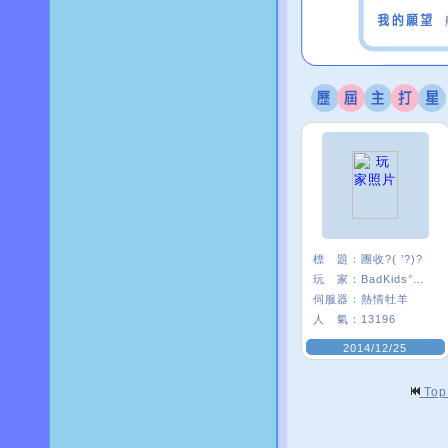
標 題：
團收?( ’?)?
玩 家：
BadKids°艷后.
伺服器：
熱情牡羊
人 氣：
13196
2014/12/25
To