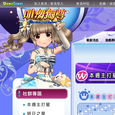
加入會員
會員登入
會員特區
點數 / 儲
|
最新消息
遊戲專