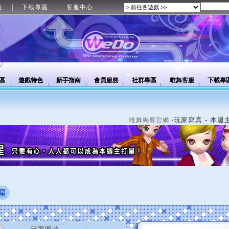
值
下載專區
客服中心
區
遊戲特色
新手指南
會員服務
社群專區
唯舞客服
下載專
‧玩家寫真 - 本週
唯舞獨尊官網