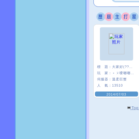
標 題：
大家好(?????)
玩 家：
﹡ㄡ噯嘟嘟貓﹑
伺服器：
溫柔巨蟹
人 氣：
13510
2014/07/03
To