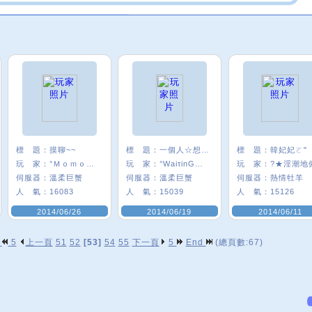
標 題：
摸聊~~
標 題：
一個人☆想著一個人
標 題：
韓妃妃ㄛ"
玩 家：
°Ｍｏｍｏㄦσ
玩 家：
°WaiτinG★雪
玩 家：
?★淫潮地
伺服器：
溫柔巨蟹
伺服器：
溫柔巨蟹
伺服器：
熱情牡羊
人 氣：
16083
人 氣：
15039
人 氣：
15126
2014/06/26
2014/06/19
2014/06/11
p
5
上一頁
51
52
[53]
54
55
下一頁
5
End
(總頁數:67)