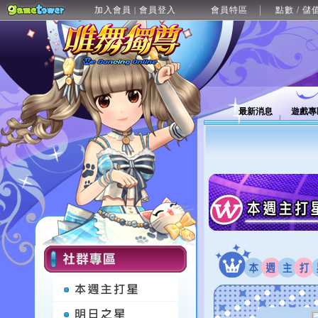
加入會員
會員登入
會員特區
點數 / 儲
|
最新消息
遊戲專