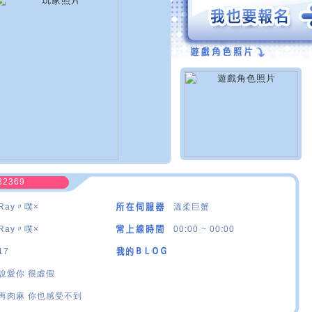
32369
Ray〃噗×
溫柔巨蟹
Ray〃噗×
00:00 ~ 00:00
17
說愛你 很虛假
再肉麻 你也感受不到