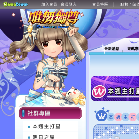
加入會員
會員登入
會員特區
點數 / 儲
|
最新消息
遊戲專