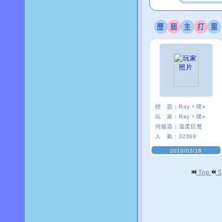
標 題：
Ray〃噗×
玩 家：
Ray〃噗×
伺服器：
溫柔巨蟹
人 氣：
32369
2010/03/18
Top
5