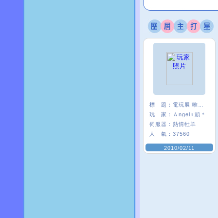
標 題：
電玩展!唯舞好棒ＸＤ
玩 家：
Ａngel♀頑＊
伺服器：
熱情牡羊
人 氣：
37560
2010/02/11