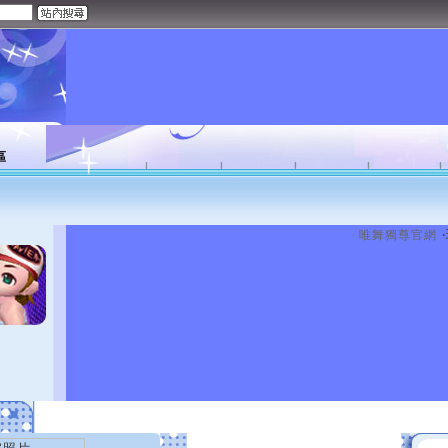
區
唯舞獨尊官網